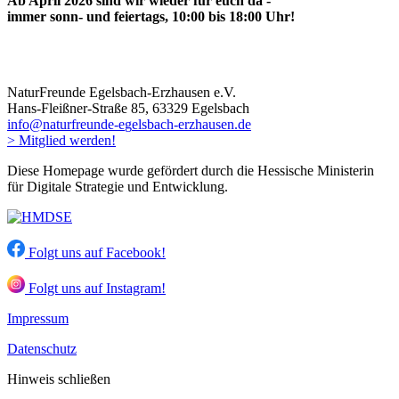
Ab April 2026 sind wir wieder für euch da
-
immer sonn- und feiertags
, 10:00 bis 18:00 Uhr!
NaturFreunde Egelsbach-Erzhausen e.V.
Hans-Fleißner-Straße 85, 63329 Egelsbach
i
n
f
o
n
a
t
u
r
f
r
e
u
n
d
e
-
e
g
e
l
s
b
a
c
h
-
e
r
z
h
a
u
s
e
n
.
d
e
> Mitglied werden!
Diese Homepage
wurde gefördert durch die Hessische Ministerin
für Digitale Strategie und Entwicklung.
Folgt uns auf Facebook!
Folgt uns auf Instagram!
Impressum
Datenschutz
Hinweis schließen